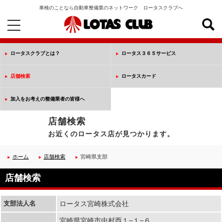
車検のことなら自動車整備業のネットワーク ロータスクラブへ
toggle
navigation
ロータスクラブとは？
ロータス３６５サービス
店舗検索
ロータスカード
加入をお考えの整備業者の皆様へ
店舗検索
お近くのロータス店が見つかります。
ホーム
店舗検索
宮崎県
支部
店舗検索
支部法人名
ロータス宮崎株式会社
宮崎県宮崎市中村西１−１−６