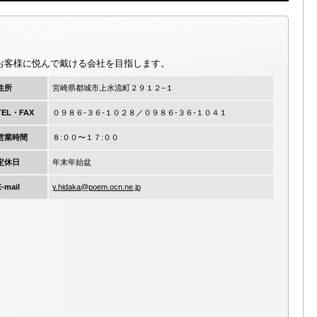
お客様に悦んで戴ける会社を目指します。
住所
宮崎県都城市上水流町２９１２−１
TEL・FAX
０９８６-３６-１０２８／０９８６-３６-１０４１
営業時間
８:００〜１７:００
定休日
年末年始盆
-mail
y.hidaka@poem.ocn.ne.jp