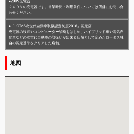
●200V充電器
２００Ｖの充電器です。営業時間・利用条件については店舗にお問い合
わせください。
●「LOTAS次世代自動車取扱認定制度2016」認定店
充電器の設置やコンピューター診断をはじめ、ハイブリッド車や電気自
動車などの次世代自動車の取扱いが出来る店舗として定めたロータス独
自の認定基準をクリアした店舗。
地図