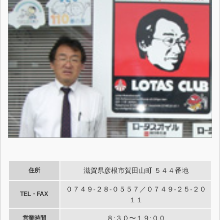
滋賀県彦根市賀田山町 ５４４番地
住所
０７４９-２８-０５５７／０７４９-２５-２０
TEL・FAX
１１
８:３０〜１９:００
営業時間