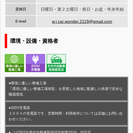
日曜日・第２土曜日・祭日・お盆・年末年始
定休日
w.j.car.wonder.2119@gmail.com
E-mail
環境・設備・資格者
●環境に優しい整備工場
「環境に優しい整備工場表彰」を受賞した地域に配慮した快適で安全な
職場環境。
●200V充電器
２００Ｖの充電器です。営業時間・利用条件については店舗にお問い合
わせください。
●「LOTAS次世代自動車取扱認定制度2016」認定店