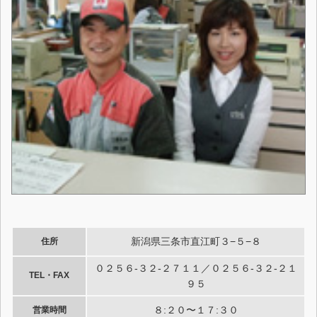
新潟県三条市直江町３−５−８
住所
０２５６-３２-２７１１／０２５６-３２-２１
TEL・FAX
９５
８:２０〜１７:３０
営業時間