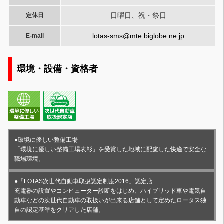
日曜日、祝・祭日
定休日
lotas-sms@mte.biglobe.ne.jp
E-mail
環境・設備・資格者
●環境に優しい整備工場
「環境に優しい整備工場表彰」を受賞した地域に配慮した快適で安全な
職場環境。
●「LOTAS次世代自動車取扱認定制度2016」認定店
充電器の設置やコンピューター診断をはじめ、ハイブリッド車や電気自
動車などの次世代自動車の取扱いが出来る店舗として定めたロータス独
自の認定基準をクリアした店舗。