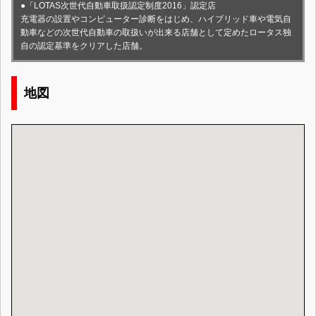
●「LOTAS次世代自動車取扱認定制度2016」認定店
充電器の設置やコンピューター診断をはじめ、ハイブリッド車や電気自
動車などの次世代自動車の取扱いが出来る店舗として定めたロータス独
自の認定基準をクリアした店舗。
地図