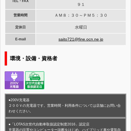
TEL・FAX
９１
ＡＭ８：３０～ＰＭ５：３０
営業時間
水曜日
定休日
saito721@fine.ocn.ne.jp
E-mail
環境・設備・資格者
●200V充電器
２００Ｖの充電器です。営業時間・利用条件については店舗にお問い合
わせください。
●「LOTAS次世代自動車取扱認定制度2016」認定店
充電器の設置やコンピューター診断をはじめ、ハイブリッド車や電気自