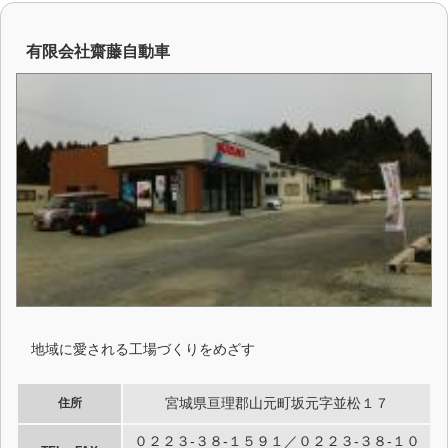
有限会社齋藤自動車
地域に愛される工場づくりをめざす
宮城県亘理郡山元町坂元字並松１７
住所
０２２３-３８-１５９１／０２２３-３８-１０