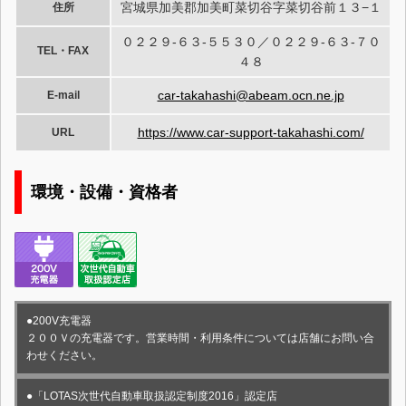
宮城県加美郡加美町菜切谷字菜切谷前１３−１
住所
０２２９-６３-５５３０／０２２９-６３-７０
TEL・FAX
４８
car-takahashi@abeam.ocn.ne.jp
E-mail
https://www.car-support-takahashi.com/
URL
環境・設備・資格者
●200V充電器
２００Ｖの充電器です。営業時間・利用条件については店舗にお問い合
わせください。
●「LOTAS次世代自動車取扱認定制度2016」認定店