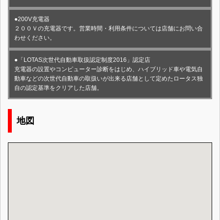
●200V充電器
２００Ｖの充電器です。営業時間・利用条件については店舗にお問い合
わせください。
●「LOTAS次世代自動車取扱認定制度2016」認定店
充電器の設置やコンピューター診断をはじめ、ハイブリッド車や電気自
動車などの次世代自動車の取扱いが出来る店舗として定めたロータス独
自の認定基準をクリアした店舗。
地図