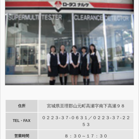
宮城県亘理郡山元町高瀬字南下高瀬９８
住所
０２２３-３７-０６３１／０２２３-３７-２２
TEL・FAX
５３
８：３０～１７：３０
営業時間