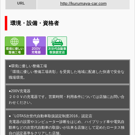
http://kurumaya-car.com
URL
環境・設備・資格者
●環境に優しい整備工場
「環境に優しい整備工場表彰」を受賞した地域に配慮した快適で安全な
職場環境。
●200V充電器
２００Ｖの充電器です。営業時間・利用条件については店舗にお問い合
わせください。
●「LOTAS次世代自動車取扱認定制度2016」認定店
充電器の設置やコンピューター診断をはじめ、ハイブリッド車や電気自
動車などの次世代自動車の取扱いが出来る店舗として定めたロータス独
自の認定基準をクリアした店舗。