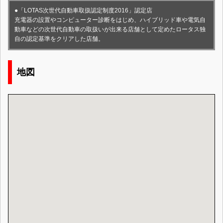
●「LOTAS次世代自動車取扱認定制度2016」認定店
充電器の設置やコンピューター診断をはじめ、ハイブリッド車や電気自
動車などの次世代自動車の取扱いが出来る店舗として定めたロータス独
自の認定基準をクリアした店舗。
地図